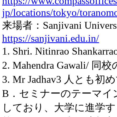
https://www.compassoffices
jp/locations/tokyo/toranom
来場者：Sanjivani Uni
https://sanjivani.edu.in/
1. Shri. Nitinrao Shanka
2. Mahendra Gawali
3. Mr Jadhav3 人とも
B．セミナーのテーマイ
しており、大学に進学す