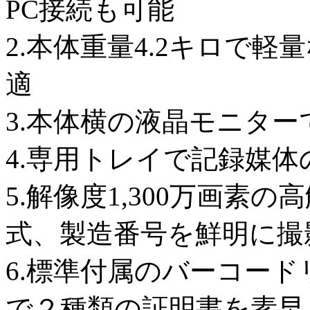
PC接続も可能
2.本体重量4.2キロで
適
3.本体横の液晶モニタ
4.専用トレイで記録媒
5.解像度1,300万画素
式、製造番号を鮮明に撮
6.標準付属のバーコード
で２種類の証明書を素早