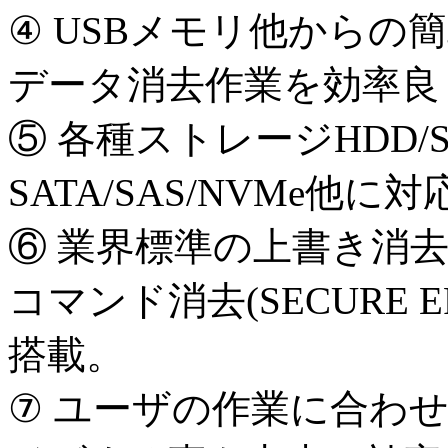
④ USBメモリ他からの
データ消去作業を効率良
⑤ 各種ストレージHDD
SATA/SAS/NVMe他に対
⑥ 業界標準の上書き消去方
コマンド消去(SECURE ER
搭載。
⑦ ユーザの作業に合わ