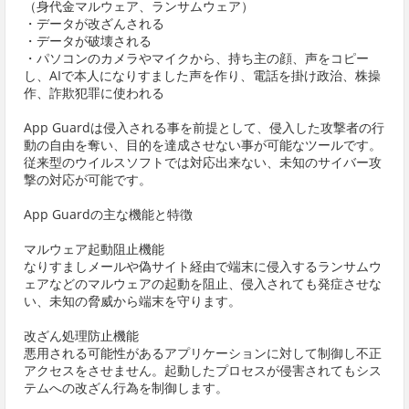
（身代金マルウェア、ランサムウェア）
・データが改ざんされる
・データが破壊される
・パソコンのカメラやマイクから、持ち主の顔、声をコピー
し、AIで本人になりすました声を作り、電話を掛け政治、株操
作、詐欺犯罪に使われる
App Guardは侵入される事を前提として、侵入した攻撃者の行
動の自由を奪い、目的を達成させない事が可能なツールです。
従来型のウイルスソフトでは対応出来ない、未知のサイバー攻
撃の対応が可能です。
App Guardの主な機能と特徴
マルウェア起動阻止機能
なりすましメールや偽サイト経由で端末に侵入するランサムウ
ェアなどのマルウェアの起動を阻止、侵入されても発症させな
い、未知の脅威から端末を守ります。
改ざん処理防止機能
悪用される可能性があるアプリケーションに対して制御し不正
アクセスをさせません。起動したプロセスが侵害されてもシス
テムへの改ざん行為を制御します。