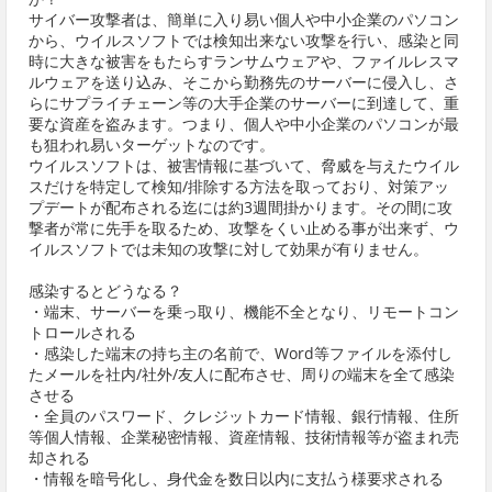
サイバー攻撃者は、簡単に入り易い個人や中小企業のパソコン
から、ウイルスソフトでは検知出来ない攻撃を行い、感染と同
時に大きな被害をもたらすランサムウェアや、ファイルレスマ
ルウェアを送り込み、そこから勤務先のサーバーに侵入し、さ
らにサプライチェーン等の大手企業のサーバーに到達して、重
要な資産を盗みます。つまり、個人や中小企業のパソコンが最
も狙われ易いターゲットなのです。
ウイルスソフトは、被害情報に基づいて、脅威を与えたウイル
スだけを特定して検知/排除する方法を取っており、対策アッ
プデートが配布される迄には約3週間掛かります。その間に攻
撃者が常に先手を取るため、攻撃をくい止める事が出来ず、ウ
イルスソフトでは未知の攻撃に対して効果が有りません。
感染するとどうなる？
・端末、サーバーを乗っ取り、機能不全となり、リモートコン
トロールされる
・感染した端末の持ち主の名前で、Word等ファイルを添付し
たメールを社内/社外/友人に配布させ、周りの端末を全て感染
させる
・全員のパスワード、クレジットカード情報、銀行情報、住所
等個人情報、企業秘密情報、資産情報、技術情報等が盗まれ売
却される
・情報を暗号化し、身代金を数日以内に支払う様要求される