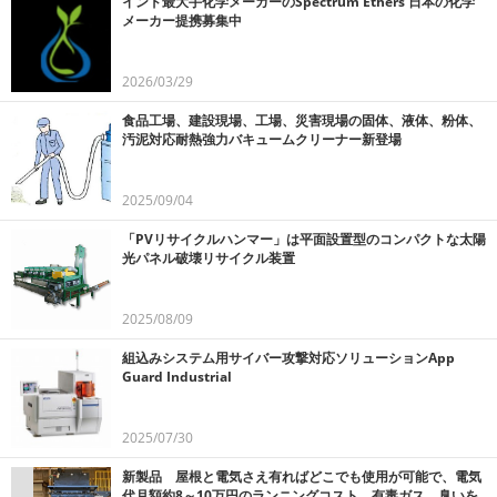
インド最大手化学メーカーのSpectrum Ethers 日本の化学
メーカー提携募集中
2026/03/29
食品工場、建設現場、工場、災害現場の固体、液体、粉体、
汚泥対応耐熱強力バキュームクリーナー新登場
2025/09/04
「PVリサイクルハンマー」は平面設置型のコンパクトな太陽
光パネル破壊リサイクル装置
2025/08/09
組込みシステム用サイバー攻撃対応ソリューションApp
Guard Industrial
2025/07/30
新製品 屋根と電気さえ有ればどこでも使用が可能で、電気
代月額約8～10万円のランニングコスト、有毒ガス、臭いを