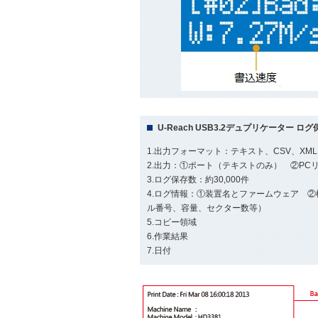
U-Reach USB3.2デュプリケーター ロ
1.出力フォーマット：テキスト、CSV、XML
2.出力：①ポート（テキストのみ） ②PCリ
3.ログ保存数：約30,000件
4.ログ情報：①装置名とファームウェア 
ル番号、容量、セクター数等）
5.コピー領域
6.作業結果
7.日付