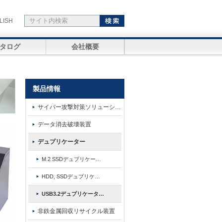
LISH
タログ
会社概要
製品情報
サイバー攻撃対策ソリューシ
…
データ消去破壊装置
デュプリケーター
M.2 SSDデュプリケー
…
HDD, SSDデュプリケ
…
USB3.2デュプリケータ
…
非鉄金属回収リサイクル装置