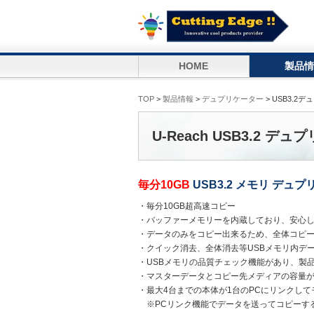
HOME
製品情
TOP
>
製品情報
>
デュプリケーター
> USB3.2
U-Reach USB3.2 デ
毎分10GB
USB3.2 メモリ デュプリ
・毎分10GB超高速コピー
・バッファーメモリーを内蔵しており、安心
・データのみをコピー出来るため、全体コピ
・クイック消去、全体消去等USBメモリ内デ
・USBメモリの品質チェック機能があり、製
・マスターデータとコピー先メディアの容量
・最大4台までの本体が1台のPCにリンクし
※PCリンク機能でデータを送ってコピーす