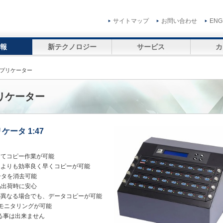
サイトマップ
お問い合わせ
ENG
報
新テクノロジー
サービス
カ
デュプリケーター
ュプリケーター
ケータ 1:47
してコピー作業が可能
ーよりも効率良く早くコピーが可能
ータを消去可能
品出荷時に安心
が異なる場合でも、データコピーが可能
てモニタリングが可能
る事は出来ません