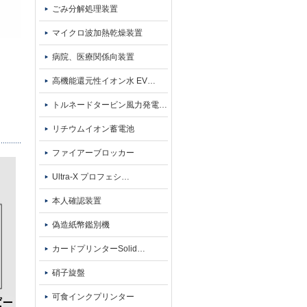
ごみ分解処理装置
マイクロ波加熱乾燥装置
病院、医療関係向装置
高機能還元性イオン水 EV
…
トルネードタービン風力発電
…
リチウムイオン蓄電池
ファイアーブロッカー
Ultra-X プロフェシ
…
本人確認装置
偽造紙幣鑑別機
カードプリンターSolid
…
硝子旋盤
可食インクプリンター