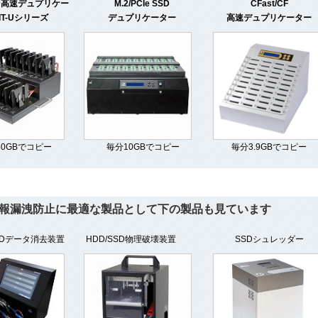
DD高速デュプリケー
M.2/PCIe SSD
CFast/CF
IT-Uシリーズ
デュプリケーター
高速デュプリケーター
30GBでコピー
毎分10GBでコピー
毎分3.9GBでコピー
報漏洩防止に最適な製品として下の製品も見ています
SSDデータ消去装置
HDD/SSD物理破壊装置
SSDシュレッダー