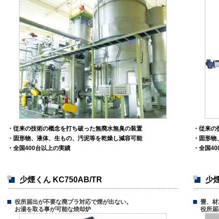
・従来の技術の概念を打ち破った無廃水無臭の装置
・従来の
・固形物、液体、生もの、汚泥等を乾燥し減容可能
・固形物
・全国400台以上の実績
・全国4
少煙くん KC750AB/TR
少
役所届出が不要な廃プラ対応で煙が出ない。
畳、材
お湯を取る事が可能な焼却炉
役所届