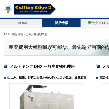
HOME
製品情報
新テクノロジ
TOP
>
製品情報
> ごみ分解処理装置
産廃費用大幅削減が可能な、最先端で画期的
メルトキング DNX 一般廃棄物処理用
メ
生ごみ、残飯、野菜ごみ等水分の多いごみの乾燥、減量装置
感染性