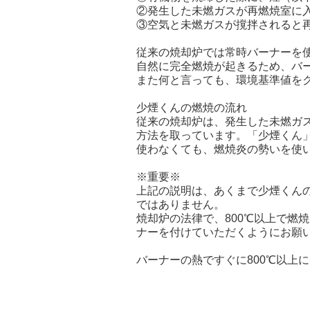
②発生した未燃ガスが再燃焼室に
③空気と未燃ガスが撹拌されると
従来の焼却炉では常時バーナーを使
自然に完全燃焼が起きるため、バ
また何と言っても、環境基準値を
少煙くんの燃焼の流れ
従来の焼却炉は、発生した未燃ガ
方法を取っています。「少煙くん」
使わなくても、燃焼炎の勢いを使
※重要※
上記の説明は、あくまで少煙くんの
ではありません。
焼却炉の法律で、800℃以上で燃
ナーを付けていただくようにお願
バーナーの熱ですぐに800℃以上