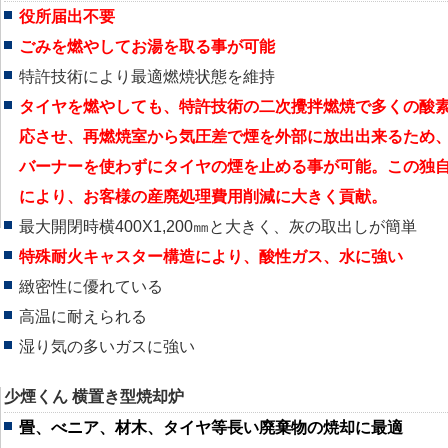
役所届出不要
ごみを燃やしてお湯を取る事が可能
特許技術により最適燃焼状態を維持
タイヤを燃やしても、特許技術の二次攪拌燃焼で多くの酸
応させ、再燃焼室から気圧差で煙を外部に放出出来るため
バーナーを使わずにタイヤの煙を止める事が可能。この独
により、お客様の産廃処理費用削減に大きく貢献。
最大開閉時横400X1,200㎜と大きく、灰の取出しが簡単
特殊耐火キャスター構造により、酸性ガス、水に強い
緻密性に優れている
高温に耐えられる
湿り気の多いガスに強い
少煙くん 横置き型焼却炉
畳、べニア、材木、タイヤ等長い廃棄物の焼却に最適