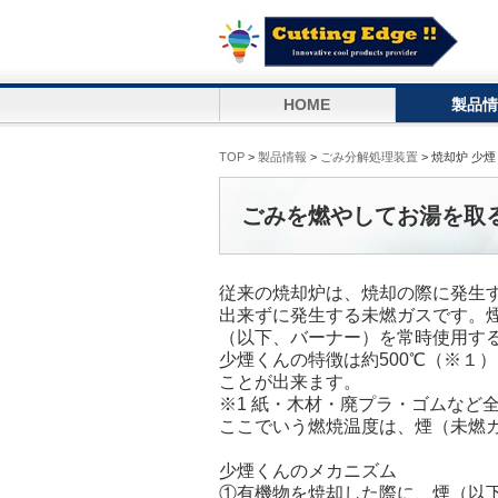
HOME
製品情
TOP
>
製品情報
>
ごみ分解処理装置
> 焼却炉 少
ごみを燃やしてお湯を取
従来の焼却炉は、焼却の際に発生
出来ずに発生する未燃ガスです。
（以下、バーナー）を常時使用す
少煙くんの特徴は約500℃（※１
ことが出来ます。
※1 紙・木材・廃プラ・ゴムなど
ここでいう燃焼温度は、煙（未燃
少煙くんのメカニズム
①有機物を焼却した際に、煙（以