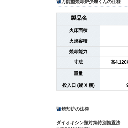
万能型焼却炉少煙くんの仕様
イ
製品名
火床面積
火焼容積
焼却能力
寸法
高4,120
重量
投入口 (縦 X 横)
焼却炉の法律
イ
ダイオキシン類対策特別措置法