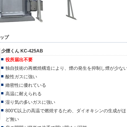
アップ
少煙くん KC-425AB
役所届出不要
独自技術の再燃焼構造により、煙の発生を抑制し煙が少な
酸性ガスに強い
緻密性に優れている
高温に耐えられる
湿り気の多いガスに強い
800℃以上の高温で燃焼するため、ダイオキシンの生成がほ
ど無い