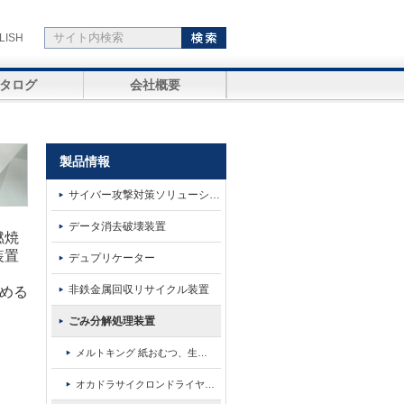
LISH
タログ
会社概要
製品情報
サイバー攻撃対策ソリューシ
…
データ消去破壊装置
燃焼
装置
デュプリケーター
非鉄金属回収リサイクル装置
める
ごみ分解処理装置
メルトキング 紙おむつ、生
…
オカドラサイクロンドライヤ
…