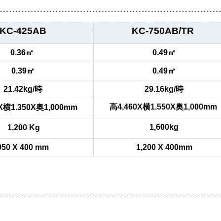
KC-425AB
KC-750AB/TR
0.36㎥
0.49㎥
0.39㎥
0.49㎥
21.42kg/時
29.16kg/時
高4,460X横1.550X奥1,000mm
X横1.350X奥1,000mm
1,600kg
1,200 Kg
950 X 400 mm
1,200 X 400mm