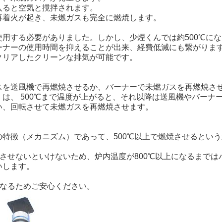
入ると空気と撹拌されます。
再着火が起き、未燃ガスも完全に燃焼します。
用する必要がありました。しかし、少煙くんでは約500℃にな
ーナーの使用時間を抑えることが出来、経費低減にも繋がりま
クリアしたクリーンな排気が可能です。
スを送風機で再燃焼させるか、バーナーで未燃ガスを再燃焼さ
は、 500℃まで温度が上がると、それ以降は送風機やバーナ
い、回転させて未燃ガスを再燃焼させます。
特徴（メカニズム）であって、500℃以上で燃焼させるという
焼させないといけないため、炉内温度が800℃以上になるまでは
いします。
になるためご安心ください。