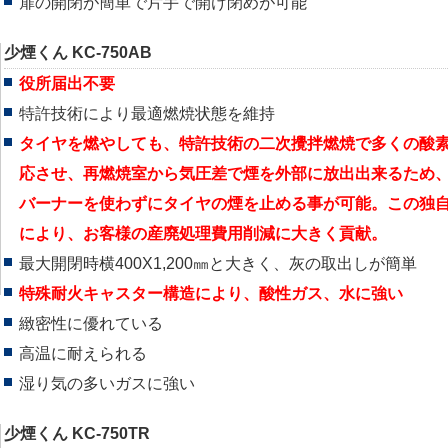
扉の開閉が簡単で片手で開け閉めが可能
少煙くん KC-750AB
役所届出不要
特許技術により最適燃焼状態を維持
タイヤを燃やしても、特許技術の二次攪拌燃焼で多くの酸
応させ、再燃焼室から気圧差で煙を外部に放出出来るため
バーナーを使わずにタイヤの煙を止める事が可能。この独
により、お客様の産廃処理費用削減に大きく貢献。
最大開閉時横400X1,200㎜と大きく、灰の取出しが簡単
特殊耐火キャスター構造により、酸性ガス、水に強い
緻密性に優れている
高温に耐えられる
湿り気の多いガスに強い
少煙くん KC-750TR