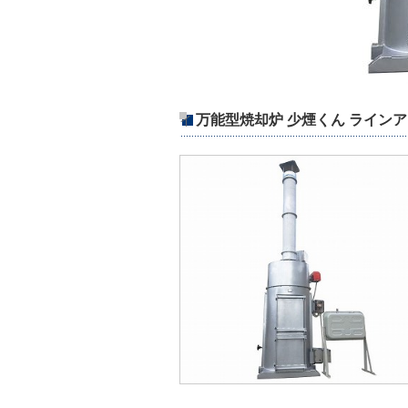
万能型焼却炉 少煙くん ライン
イ