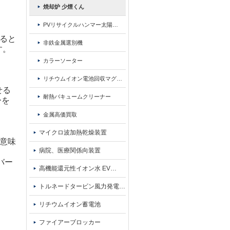
焼却炉 少煙くん
PVリサイクルハンマー太陽
…
ると
非鉄金属選別機
す。
カラーソーター
リチウムイオン電池回収マグ
…
せる
耐熱バキュームクリーナー
ーを
金属高価買取
マイクロ波加熱乾燥装置
意味
病院、医療関係向装置
バー
高機能還元性イオン水 EV
…
トルネードタービン風力発電
…
リチウムイオン蓄電池
ファイアーブロッカー