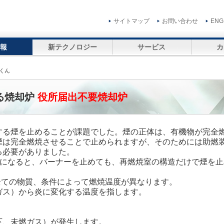
サイトマップ
お問い合わせ
ENG
報
新テクノロジー
サービス
カ
煙くん
る焼却炉
役所届出不要焼却炉
する煙を止めることが課題でした。煙の正体は、有機物が完全
煙は完全燃焼させることで止められますが、そのためには助燃
る必要がありました。
）になると、バーナーを止めても、再燃焼室の構造だけで煙を止
全ての物質、条件によって燃焼温度が異なります。
ガス）から炎に変化する温度を指します。
下、未燃ガス）が発生します。